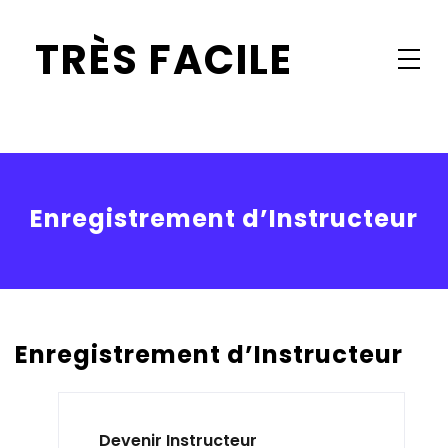
Skip
TRÈS FACILE
to
content
Apprentissage facile pour tous
Enregistrement d’Instructeur
Enregistrement d’Instructeur
Devenir Instructeur