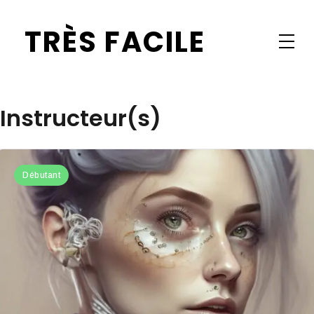
Skip
TRÈS FACILE
to
content
Apprentissage facile pour tous
Instructeur(s)
Débutant